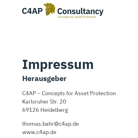
Zum Hauptinhalt springen
Zum Footer springen
Impressum
Herausgeber
C4AP – Concepts for Asset Protection
Karlsruher Str. 20
69126 Heidelberg
thomas.bahr@c4ap.de
www.c4ap.de